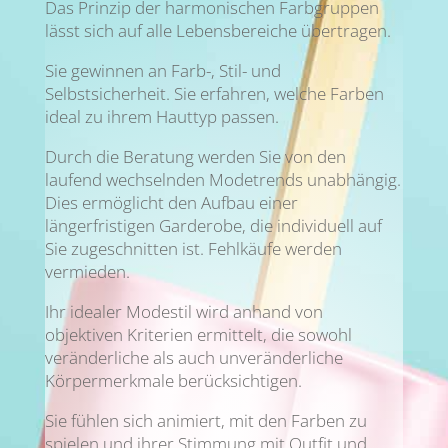
Das Prinzip der harmonischen Farbgruppen
lässt sich auf alle Lebensbereiche übertragen.
Sie gewinnen an Farb-, Stil- und
Selbstsicherheit. Sie erfahren, welche Farben
ideal zu ihrem Hauttyp passen.
Durch die Beratung werden Sie von den
laufend wechselnden Modetrends unabhängig.
Dies ermöglicht den Aufbau einer
längerfristigen Garderobe, die individuell auf
Sie zugeschnitten ist. Fehlkäufe werden
vermieden.
Ihr idealer Modestil wird anhand von
objektiven Kriterien ermittelt, die sowohl
veränderliche als auch unveränderliche
Körpermerkmale berücksichtigen.
Sie fühlen sich animiert, mit den Farben zu
spielen und ihrer Stimmung mit Outfit und